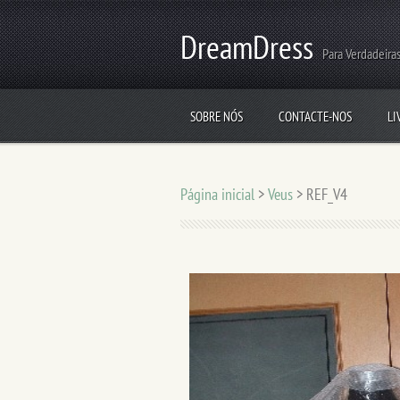
DreamDress
Para Verdadeiras
SOBRE NÓS
CONTACTE-NOS
LI
Página inicial
>
Veus
>
REF_V4