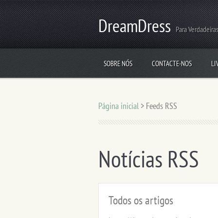
DreamDress
Para Verdadeiras
SOBRE NÓS
CONTACTE-NOS
LI
Página inicial
>
Feeds RSS
Notícias RSS
Todos os artigos