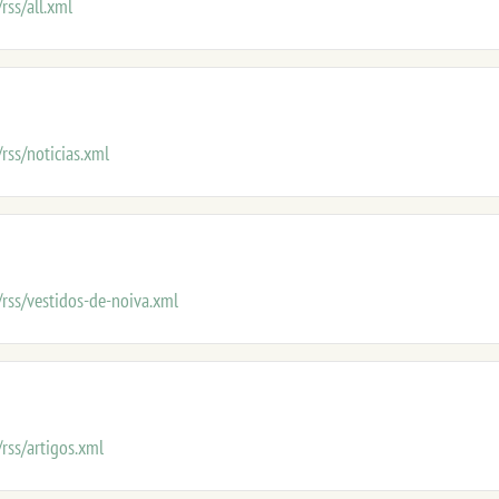
rss/all.xml
rss/noticias.xml
rss/vestidos-de-noiva.xml
rss/artigos.xml