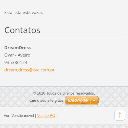
Esta lista está vazia.
Contatos
DreamDress
Ovar - Aveiro
935386124
dream.dr
ess@live
.com.pt
© 2010 Todos os direitos reservados.
Crie o seu site grátis
Ver:
Versão móvel
|
Versão PC