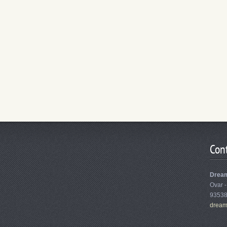
Con
Drea
Ovar -
9353
dream