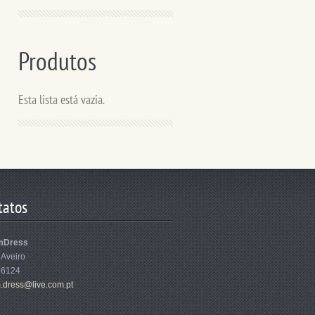
Produtos
Esta lista está vazia.
tatos
mDress
 Aveiro
86124
.dr
ess@live
.com.pt