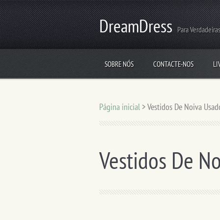
DreamDress
Para Verdadeiras
SOBRE NÓS
CONTACTE-NOS
LI
Página inicial
>
Vestidos De Noiva Usad
Vestidos De N