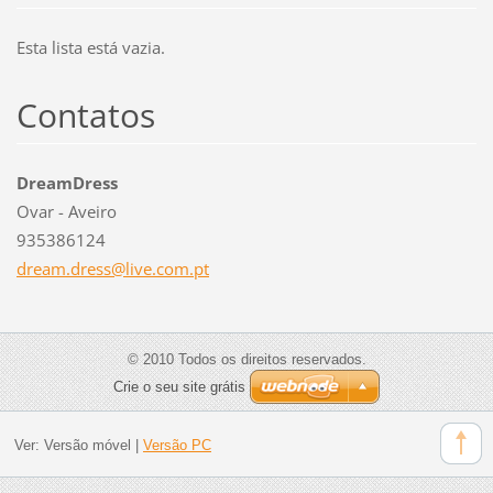
Esta lista está vazia.
Contatos
DreamDress
Ovar - Aveiro
935386124
dream.dr
ess@live
.com.pt
© 2010 Todos os direitos reservados.
Crie o seu site grátis
Ver:
Versão móvel
|
Versão PC