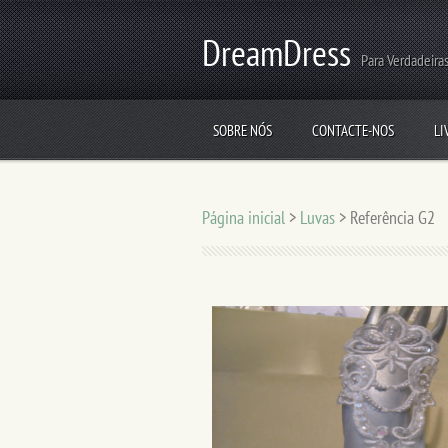
DreamDress
Para Verdadeiras
SOBRE NÓS
CONTACTE-NOS
LI
Página inicial
>
Luvas
>
Referência G2