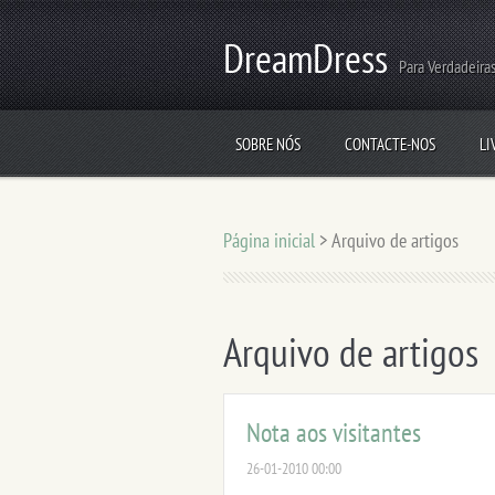
DreamDress
Para Verdadeiras
SOBRE NÓS
CONTACTE-NOS
LI
Página inicial
>
Arquivo de artigos
Arquivo de artigos
Nota aos visitantes
26-01-2010 00:00